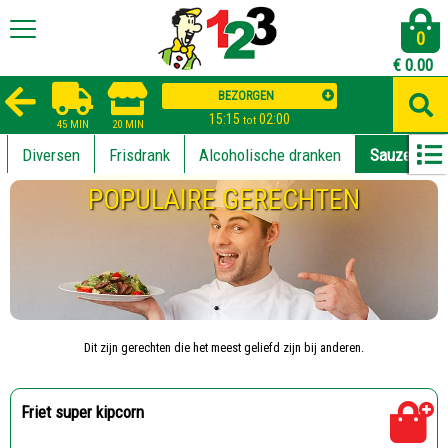
0
€
0.00
BEZORGEN
15:15
02:00
tot
45 MIN
20 MIN
Diversen
Frisdrank
Alcoholische dranken
Sauzen
POPULAIRE GERECHTEN
Dit zijn gerechten die het meest geliefd zijn bij anderen.
Friet super kipcorn