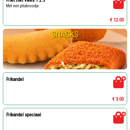
Friet met vlees 1 2 3
Met een pitabroodje
€ 12.00
SNACKS
Frikandel
€ 3.00
Frikandel speciaal