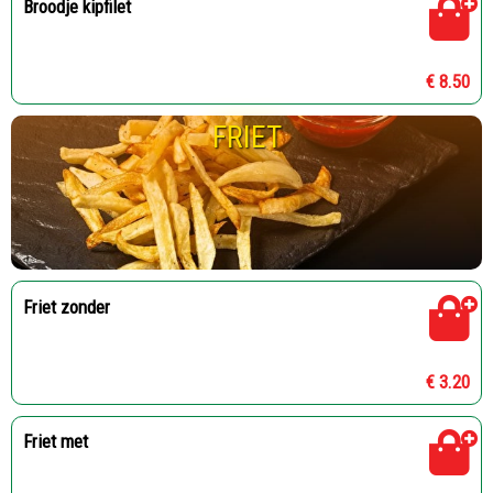
Broodje kipfilet
€ 8.50
FRIET
Friet zonder
€ 3.20
Friet met